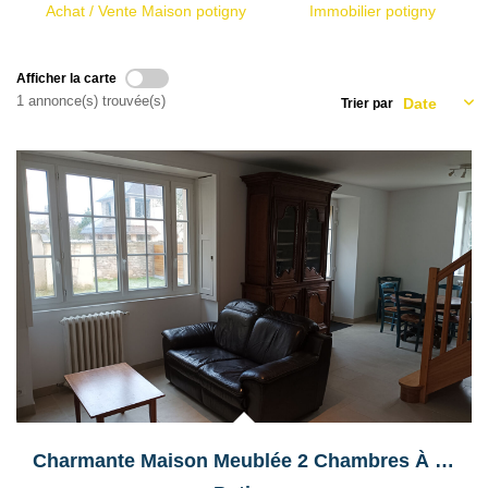
Qui Sommes Nous
Achat / Vente Maison potigny
Immobilier potigny
Nous Contacter
Le Mandat Conquérant
Afficher la carte
1 annonce(s) trouvée(s)
Trier par
EXTRANET
EN
Charmante Maison Meublée 2 Chambres À Potigny