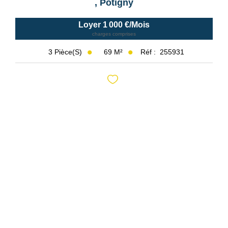
,
Potigny
Loyer 1 000 €/mois
charges comprises
69
M²
Réf :
255931
3
Pièce(s)