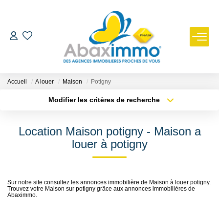
ESTIMER
ACHETER
Accueil
A louer
Maison
Potigny
Modifier les critères de recherche
Type de transaction
Localisation
LOUER
Acheter
Localisation
Location Maison potigny - Maison a
Type de bien
GÉRER
Sélectionnez...
Surface min
louer à potigny
Plus de critères
Budget max
NOUS REJOINDRE
Sur notre site consultez les annonces immobilière de Maison à louer potigny.
Trouvez votre Maison sur potigny grâce aux annonces immobilières de
Créer une alerte
NOTRE AGENCE
Abaximmo.