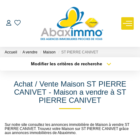
ESTIMER
ACHETER
Accueil
A vendre
Maison
ST PIERRE CANIVET
Modifier les critères de recherche
Type de transaction
Localisation
LOUER
Acheter
Localisation
Achat / Vente Maison ST PIERRE
Type de bien
GÉRER
Sélectionnez...
Surface min
CANIVET - Maison a vendre à ST
PIERRE CANIVET
Plus de critères
Budget max
NOUS REJOINDRE
Créer une alerte
NOTRE AGENCE
Sur notre site consultez les annonces immobilière de Maison à vendre ST
PIERRE CANIVET. Trouvez votre Maison sur ST PIERRE CANIVET grâce
aux annonces immobilières de Abaximmo.