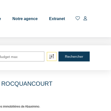
EN
e
Notre agence
Extranet
Budget max
re à ROCQUANCOURT
s immobilières de Abaximmo.