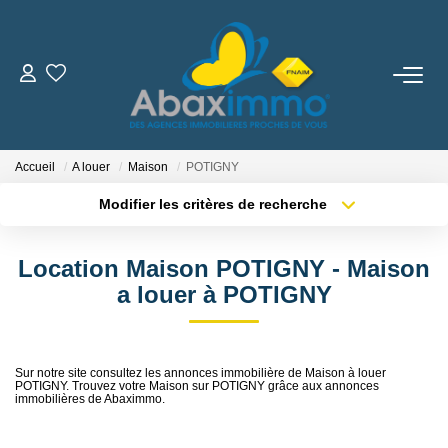
ESTIMER
ACHETER
Accueil
A louer
Maison
POTIGNY
Modifier les critères de recherche
LOUER
Localisation
Type de transaction
Surface min
Location Maison POTIGNY - Maison
Type de bien
GÉRER
a louer à POTIGNY
Plus de critères
Budget max
NOUS REJOINDRE
Créer une alerte
Sur notre site consultez les annonces immobilière de Maison à louer
POTIGNY. Trouvez votre Maison sur POTIGNY grâce aux annonces
NOTRE AGENCE
immobilières de Abaximmo.
Qui Sommes Nous