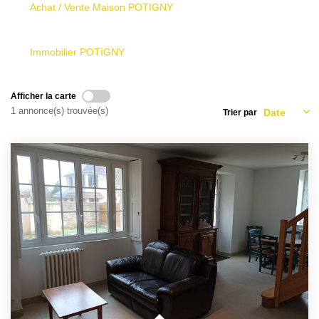
Achat / Vente Maison POTIGNY
Nous Contacter
Le Mandat Conquérant
Immobilier POTIGNY
EXTRANET
Afficher la carte
1 annonce(s) trouvée(s)
Trier par
EN