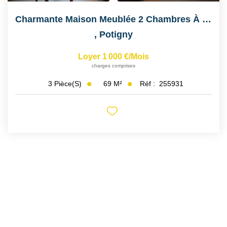
Charmante Maison Meublée 2 Chambres À Potigny
,
Potigny
Loyer 1 000 €/mois
charges comprises
69
M²
Réf :
255931
3
Pièce(s)