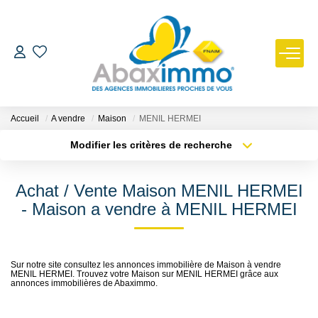
ESTIMER
ACHETER
Accueil
A vendre
Maison
MENIL HERMEI
Modifier les critères de recherche
Type de transaction
Localisation
LOUER
Acheter
Localisation
Achat / Vente Maison MENIL HERMEI
Type de bien
GÉRER
Sélectionnez...
Surface min
- Maison a vendre à MENIL HERMEI
Plus de critères
Budget max
NOUS REJOINDRE
Sur notre site consultez les annonces immobilière de Maison à vendre
MENIL HERMEI. Trouvez votre Maison sur MENIL HERMEI grâce aux
Créer une alerte
NOTRE AGENCE
annonces immobilières de Abaximmo.