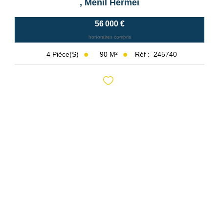
,
Menil Hermei
56 000 €
honoraires compris
90
M²
Réf :
245740
4
Pièce(s)