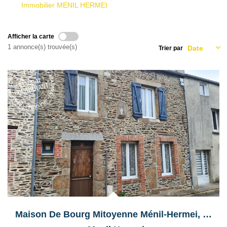
Qui Sommes Nous
Immobilier MENIL HERMEI
Nous Contacter
Le Mandat Conquérant
Afficher la carte
1 annonce(s) trouvée(s)
Trier par
EXTRANET
Exclusif
EN
Maison De Bourg Mitoyenne Ménil-Hermei, Suisse Normande