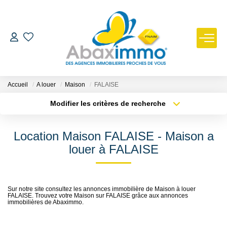
ESTIMER
ACHETER
Accueil
A louer
Maison
FALAISE
Modifier les critères de recherche
Type de transaction
Localisation
LOUER
Acheter
Localisation
Location Maison FALAISE - Maison a
Type de bien
GÉRER
Sélectionnez...
Surface min
louer à FALAISE
Plus de critères
Budget max
NOUS REJOINDRE
Sur notre site consultez les annonces immobilière de Maison à louer
FALAISE. Trouvez votre Maison sur FALAISE grâce aux annonces
Créer une alerte
NOTRE AGENCE
immobilières de Abaximmo.