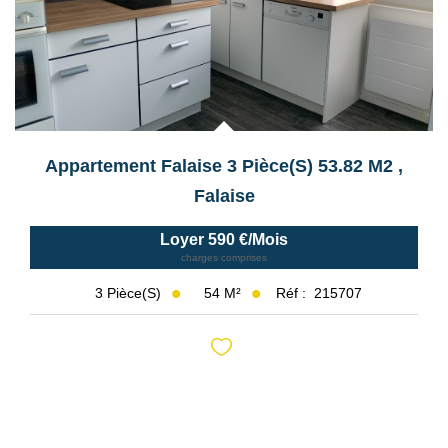
Appartement Falaise 3 Pièce(s) 53.82 M2
,
Falaise
Loyer 590 €/mois
charges comprises
54
M²
Réf :
215707
3
Pièce(s)