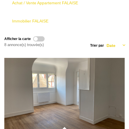
Qui Sommes Nous
Achat / Vente Appartement FALAISE
Nous Contacter
Le Mandat Conquérant
Immobilier FALAISE
Afficher la carte
EXTRANET
8 annonce(s) trouvée(s)
Trier par
EN