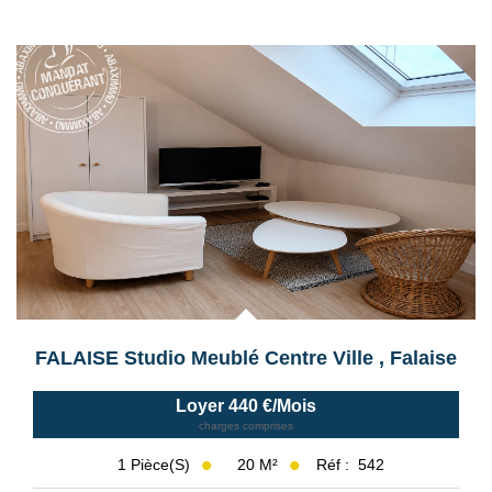
Exclusif
FALAISE Studio Meublé Centre Ville
,
Falaise
Loyer 440 €/mois
charges comprises
20
M²
Réf :
542
1
Pièce(s)