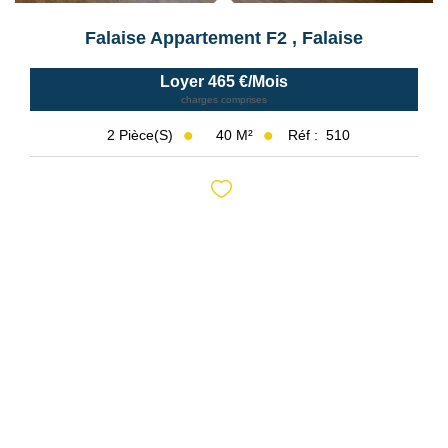
Falaise Appartement F2
,
Falaise
Loyer 465 €/mois
charges comprises
40
M²
Réf :
510
2
Pièce(s)