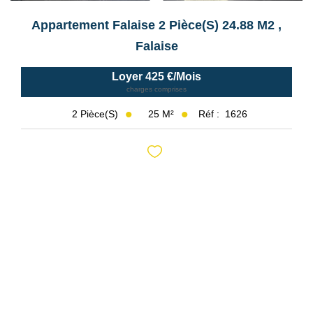
Appartement Falaise 2 Pièce(s) 24.88 M2
,
Falaise
Loyer 425 €/mois
charges comprises
25
M²
Réf :
1626
2
Pièce(s)