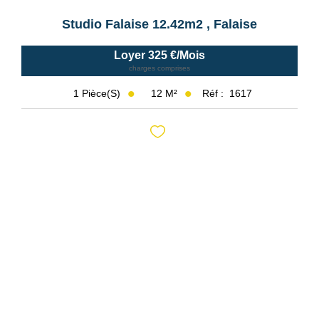
Studio Falaise 12.42m2
,
Falaise
Loyer 325 €/mois
charges comprises
12
M²
Réf :
1617
1
Pièce(s)