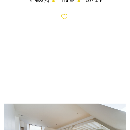
114
M²
Réf :
416
5
Pièce(s)