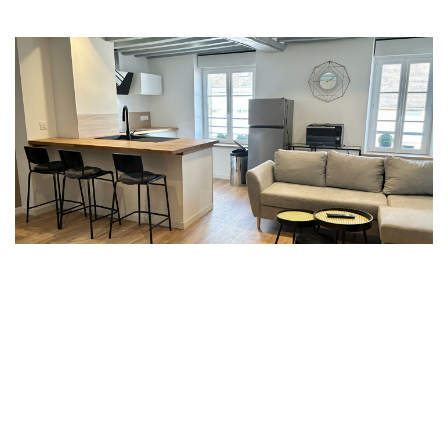
Appartement F2 Meublé
,
Falaise
Loyer 700 €/mois
charges comprises
40
M²
Réf :
587
2
Pièce(s)