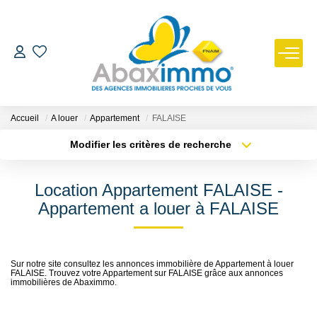
ESTIMER
ACHETER
Accueil
A louer
Appartement
FALAISE
Modifier les critères de recherche
Type de transaction
Localisation
LOUER
Acheter
Localisation
Location Appartement FALAISE -
Type de bien
GÉRER
Sélectionnez...
Surface min
Appartement a louer à FALAISE
Plus de critères
Budget max
NOUS REJOINDRE
Sur notre site consultez les annonces immobilière de Appartement à louer
FALAISE. Trouvez votre Appartement sur FALAISE grâce aux annonces
Créer une alerte
NOTRE AGENCE
immobilières de Abaximmo.