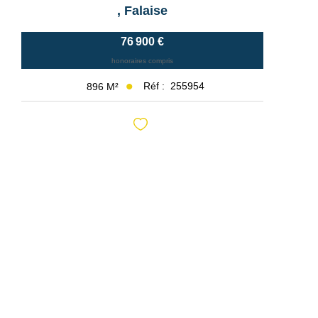
,
Falaise
76 900 €
honoraires compris
Réf :
255954
896
M²