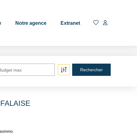
EN
e
Notre agence
Extranet
Budget max
à FALAISE
baximmo.