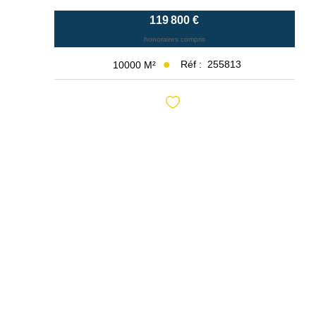
119 800 €
honoraires compris
Réf :
255813
10000
M²