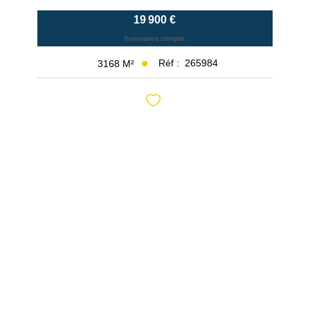
19 900 €
honoraires compris
Réf :
265984
3168
M²