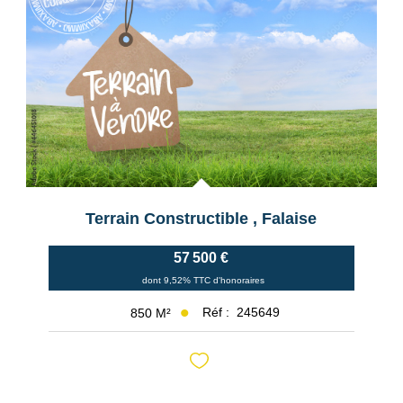
Terrain Constructible
,
Falaise
57 500 €
dont 9,52% TTC d'honoraires
Réf :
245649
850
M²