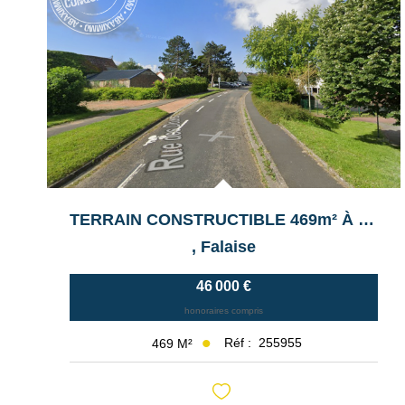
TERRAIN CONSTRUCTIBLE 469m² À FALAISE
,
Falaise
46 000 €
honoraires compris
Réf :
255955
469
M²