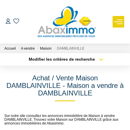
ESTIMER
ACHETER
Accueil
A vendre
Maison
DAMBLAINVILLE
Modifier les critères de recherche
Type de transaction
Localisation
LOUER
Acheter
Localisation
Achat / Vente Maison
Type de bien
GÉRER
Sélectionnez...
Surface min
DAMBLAINVILLE - Maison a vendre à
DAMBLAINVILLE
Plus de critères
Budget max
NOUS REJOINDRE
Créer une alerte
NOTRE AGENCE
Sur notre site consultez les annonces immobilière de Maison à vendre
DAMBLAINVILLE. Trouvez votre Maison sur DAMBLAINVILLE grâce aux
annonces immobilières de Abaximmo.