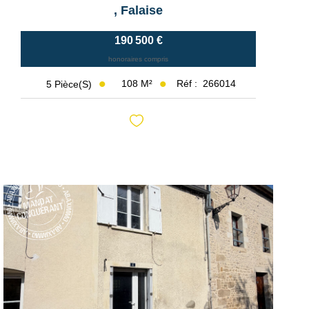
,
Falaise
190 500 €
honoraires compris
108
M²
Réf :
266014
5
Pièce(s)
Exclusif