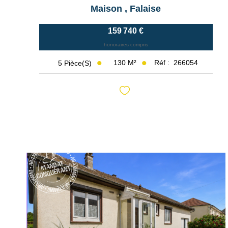
Maison
,
Falaise
159 740 €
honoraires compris
130
M²
Réf :
266054
5
Pièce(s)
Exclusif