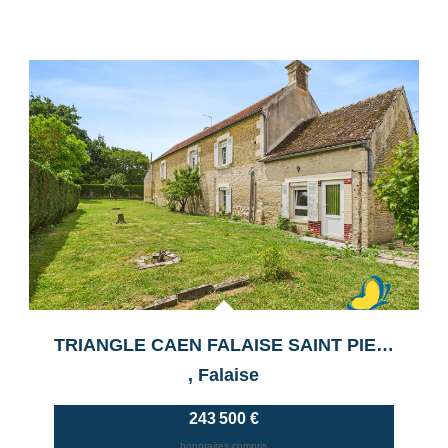
TRIANGLE CAEN FALAISE SAINT PIERRE? Maison De + De 150m²...
,
Falaise
243 500 €
honoraires compris