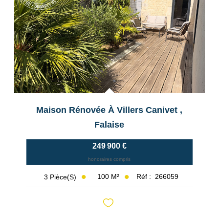
Maison Rénovée À Villers Canivet
,
Falaise
249 900 €
honoraires compris
100
M²
Réf :
266059
3
Pièce(s)