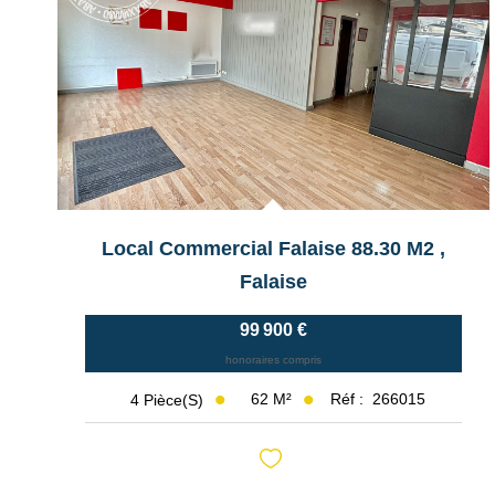
Local Commercial Falaise 88.30 M2
,
Falaise
99 900 €
honoraires compris
62
M²
Réf :
266015
4
Pièce(s)