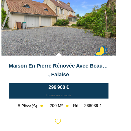
Maison En Pierre Rénovée Avec Beau Terrain!
,
Falaise
299 900 €
honoraires compris
200
M²
Réf :
266039-1
8
Pièce(s)