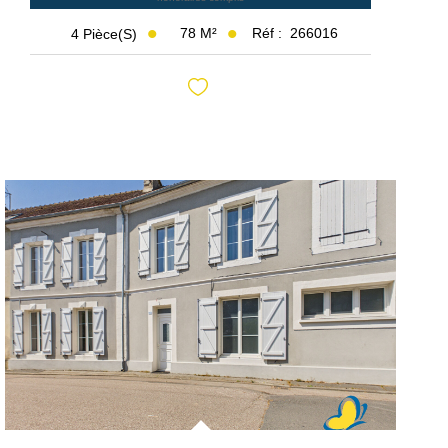
78
M²
Réf :
266016
4
Pièce(s)