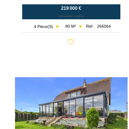
219 000 €
honoraires compris
80
M²
Réf :
266064
4
Pièce(s)