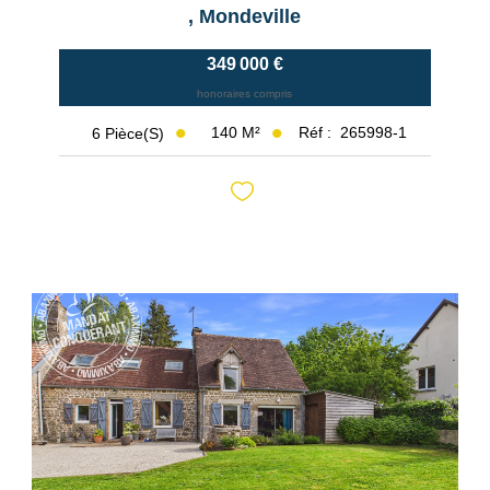
,
Mondeville
349 000 €
honoraires compris
140
M²
Réf :
265998-1
6
Pièce(s)
Exclusif