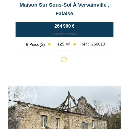
Maison Sur Sous-Sol À Versainville
,
Falaise
264 900 €
honoraires compris
125
M²
Réf :
266019
6
Pièce(s)
Exclusif