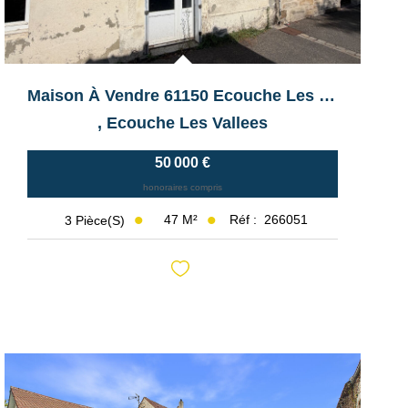
Maison À Vendre 61150 Ecouche Les Vallees
,
Ecouche Les Vallees
50 000 €
honoraires compris
47
M²
Réf :
266051
3
Pièce(s)