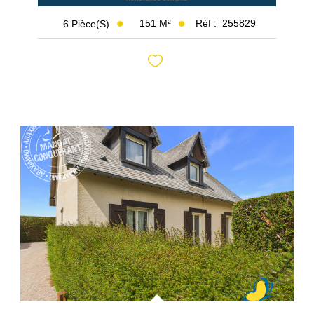
151
M²
Réf :
255829
6
Pièce(s)
Exclusif