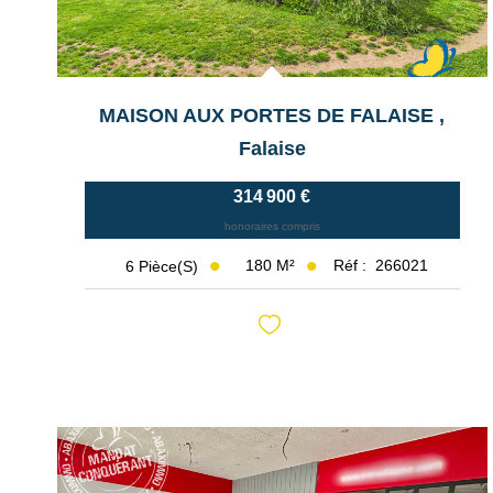
MAISON AUX PORTES DE FALAISE
,
Falaise
314 900 €
honoraires compris
180
M²
Réf :
266021
6
Pièce(s)
Exclusif