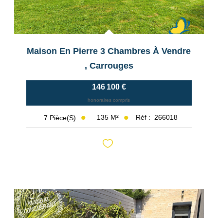
Maison En Pierre 3 Chambres À Vendre
,
Carrouges
146 100 €
honoraires compris
135
M²
Réf :
266018
7
Pièce(s)
Exclusif