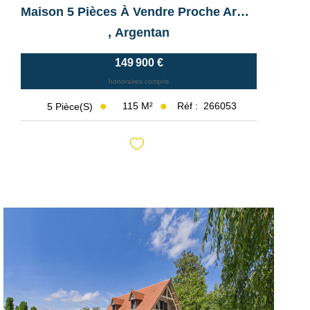
Maison 5 Pièces À Vendre Proche Argentan 61200
,
Argentan
149 900 €
honoraires compris
115
M²
Réf :
266053
5
Pièce(s)