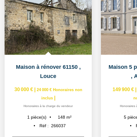
Maison à rénover 61150
,
Louce
,
A
30 000 €
|
149 900 €
24 000 €
Honoraires non
|
inclus
n
Honoraires à la charge du vendeur
Honoraires 
148
m²
1
pièce(s)
5
pièc
Réf :
266037