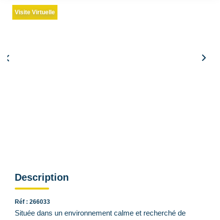
Qui Sommes Nous
Visite Virtuelle
Nous Contacter
Le Mandat Conquérant
EXTRANET
EN
Photos
Visite Virtuelle
Simulation de remboursement :
2 156 €/mois
pendant 20 ans à 3% avec un apport de 43 200 €
Description
Réf : 266033
Située dans un environnement calme et recherché de