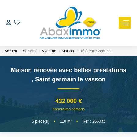
ESTIMER
ACHETER
Accueil
Maisons
A vendre
Maison
Référence 266033
LOUER
Maison rénovée avec belles prestations
,
Saint germain le vasson
GÉRER
432 000 €
NOUS REJOINDRE
honoraires compris
5
pièce(s)
•
110
m²
•
Réf : 266033
NOTRE AGENCE