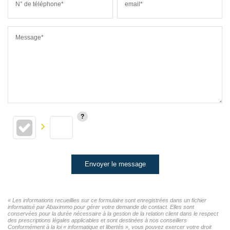
N° de téléphone*
email*
Message*
Envoyer le message
« Les informations recueillies sur ce formulaire sont enregistrées dans un fichier
informatisé par Abaximmo pour gérer votre demande de contact. Elles sont
conservées pour la durée nécessaire à la gestion de la relation client dans le respect
des prescriptions légales applicables et sont destinées à nos conseillers
Conformément à la loi « informatique et libertés », vous pouvez exercer votre droit