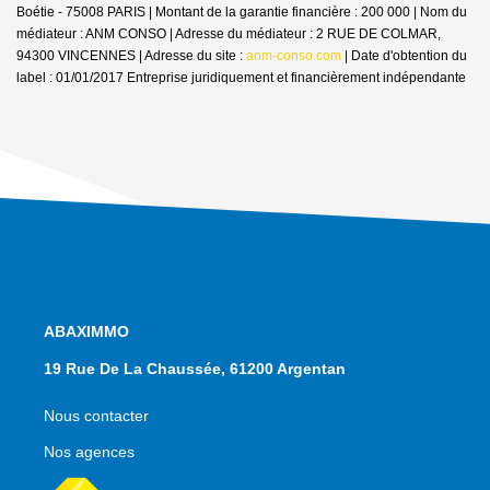
Boétie - 75008 PARIS | Montant de la garantie financière : 200 000 | Nom du
médiateur : ANM CONSO | Adresse du médiateur : 2 RUE DE COLMAR,
94300 VINCENNES | Adresse du site :
anm-conso.com
| Date d'obtention du
label : 01/01/2017
Entreprise juridiquement et financièrement indépendante
NOS AGENCES
19 Rue De La Chaussée, 61200 Argentan
20 Place Du Dr Paul German, 14700 Falaise
Nous contacter
Nos agences