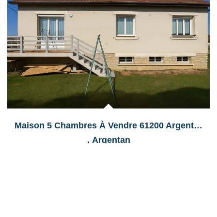
Maison 5 Chambres À Vendre 61200 Argentan
,
Argentan
199 900 €
honoraires compris
149
M²
Réf :
255884
6
Pièce(s)