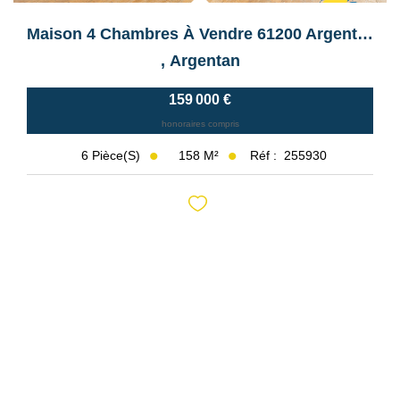
Maison 4 Chambres À Vendre 61200 Argentan
,
Argentan
159 000 €
honoraires compris
158
M²
Réf :
255930
6
Pièce(s)