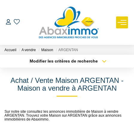
ESTIMER
ACHETER
Accueil
A vendre
Maison
ARGENTAN
Modifier les critères de recherche
Type de transaction
Localisation
LOUER
Acheter
Localisation
Achat / Vente Maison ARGENTAN -
Type de bien
GÉRER
Sélectionnez...
Surface min
Maison a vendre à ARGENTAN
Plus de critères
Budget max
NOUS REJOINDRE
Sur notre site consultez les annonces immobilière de Maison à vendre
ARGENTAN. Trouvez votre Maison sur ARGENTAN grâce aux annonces
Créer une alerte
NOTRE AGENCE
immobilières de Abaximmo.