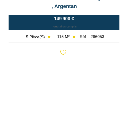
,
Argentan
149 900 €
honoraires compris
115
M²
Réf :
266053
5
Pièce(s)