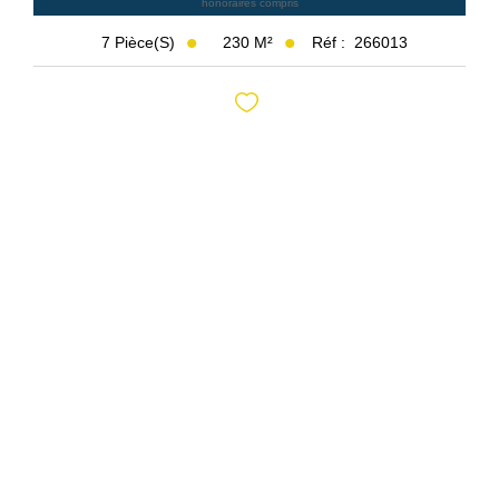
honoraires compris
230
M²
Réf :
266013
7
Pièce(s)