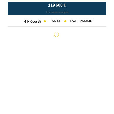
119 600 €
honoraires compris
66
M²
Réf :
266046
4
Pièce(s)