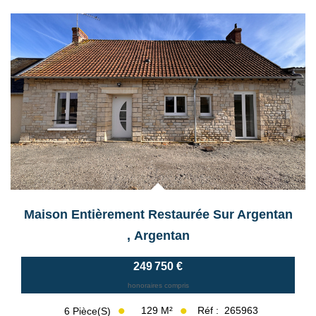
Maison Entièrement Restaurée Sur Argentan
,
Argentan
249 750 €
honoraires compris
129
M²
Réf :
265963
6
Pièce(s)