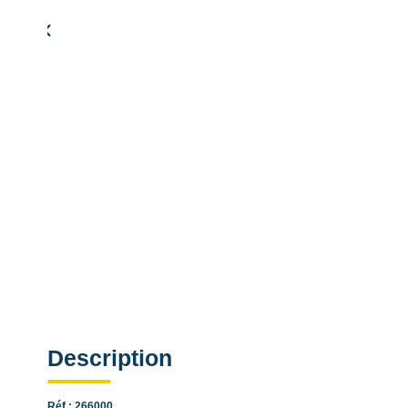
Simulation de remboursement :
1 042 €/mois
pendant 20 ans à 3% avec un apport de 20 870 €
Description
Réf : 266000