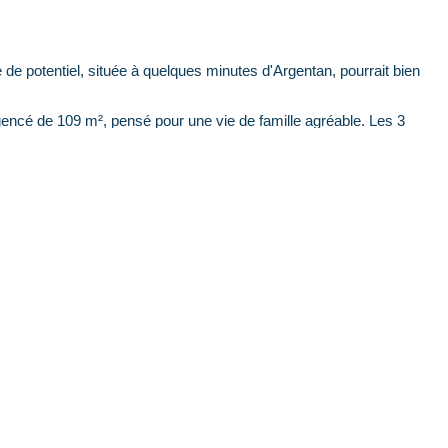
de potentiel, située à quelques minutes d'Argentan, pourrait bien
gencé de 109 m², pensé pour une vie de famille agréable. Les 3
ain et la salle d'eau apportent un vrai confort au quotidien.
rdin, terrasse, jeux pour les enfants ou projet paysager? tout est
ment.
ité sans s'éloigner de la ville.
site, n'hésitez pas à nous contacter au 02.50.74.60.65. L'équipe
es vos questions et vous accompagner dans la réalisation de