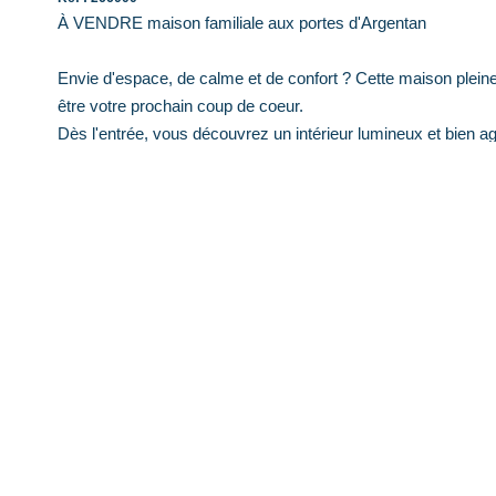
À VENDRE maison familiale aux portes d'Argentan
Envie d'espace, de calme et de confort ? Cette maison pleine 
être votre prochain coup de coeur.
Dès l'entrée, vous découvrez un intérieur lumineux et bien a
chambres offrent à chacun son espace, tandis que la salle de b
À l'extérieur, le terrain de 1 015 m² est un véritable atout : ja
possible. Le garage complète ce bien avec praticité et range
Une maison idéale pour ceux qui veulent profiter de la tranquill
Pour obtenir plus de renseignements ou pour organiser une vi
ABAXIMMO se tient à votre disposition pour répondre à tout
votre projet immobilier.
**
Honoraires à la charge du vendeur
Diagnostics énergétiques