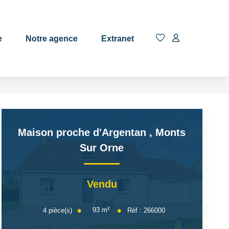
EN
e
Notre agence
Extranet
Maison proche d'Argentan
,
Monts
Sur Orne
Vendu
93
m²
4
pièce(s)
Réf :
266000