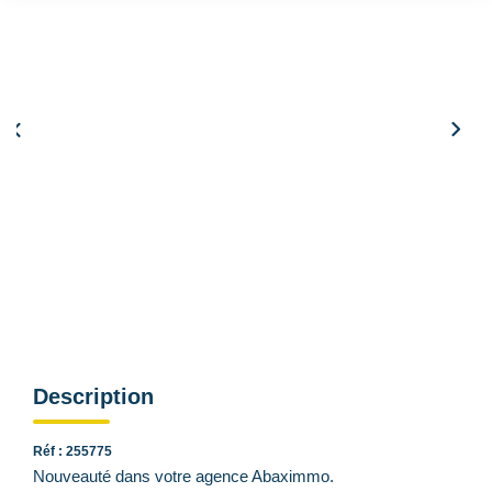
Qui Sommes Nous
Nous Contacter
Le Mandat Conquérant
EXTRANET
EN
Simulation de remboursement :
1 319 €/mois
pendant 20 ans à 3% avec un apport de 26 419 €
Description
Réf : 255775
Nouveauté dans votre agence Abaximmo.