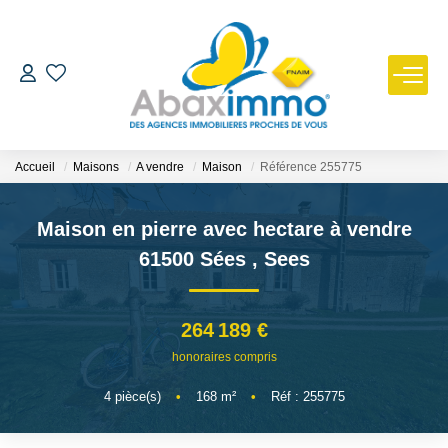
ESTIMER
ACHETER
Accueil
Maisons
A vendre
Maison
Référence 255775
LOUER
Maison en pierre avec hectare à vendre
61500 Sées
,
Sees
GÉRER
264 189 €
NOUS REJOINDRE
honoraires compris
4
pièce(s)
•
168
m²
•
Réf : 255775
NOTRE AGENCE