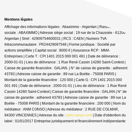
Mentions légales
Affichage des informations légales : Abaximmo - Argentan | Raison
sociale : ABAXIMMO | Adresse siège social : 19 rue de la Chaussée - 61200
Argentan | Siret : 42909754600031 | RCS : CAEN | Numero TVA
Intracommunautaire : FR24429097546 | Forme juridique : Société par
actions simplifiée | Capital social : 8000 € | Assurance RCP : MMA
Entreprises |
Carte T : CPI 1401 2015 000 001 491 | Date de délivrance :
2000-01-01 | Lieu de délivrance : 1 Rue René Cassin 14280 Saint-Contest |
Caisse de garantie financière : GALIAN. | N° de caisse de garantie : adherent
43783 | Adresse caisse de garantie : 89 rue La Boétie - 75008 PARIS |
Montant de la garantie financière : 120 000 | Carte G : CPI 1401 2015 000
001 491 | Date de délivrance : 2000-01-01 | Lieu de délivrance : 1 Rue René
Cassin 14280 Saint-Contest | Caisse de garantie financière : GALIAN | N° de
caisse de garantie : adherent 43783 | Adresse caisse de garantie : 89 rue La
Boétie - 75008 PARIS | Montant de la garantie financière : 200 000 | Nom du
médiateur : ANM CONSO | Adresse du médiateur : 2 RUE DE COLMAR,
94300 VINCENNES | Adresse du site :
anm-conso.com
| Date d'obtention du
label : 01/01/2017
Entreprise juridiquement et financièrement indépendante