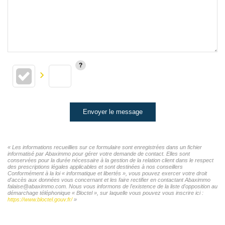
Envoyer le message
« Les informations recueillies sur ce formulaire sont enregistrées dans un fichier
informatisé par Abaximmo pour gérer votre demande de contact. Elles sont
conservées pour la durée nécessaire à la gestion de la relation client dans le respect
des prescriptions légales applicables et sont destinées à nos conseillers
Conformément à la loi « informatique et libertés », vous pouvez exercer votre droit
d'accès aux données vous concernant et les faire rectifier en contactant Abaximmo
falaise@abaximmo.com. Nous vous informons de l'existence de la liste d'opposition au
démarchage téléphonique « Bloctel », sur laquelle vous pouvez vous inscrire ici :
https://www.bloctel.gouv.fr/
»