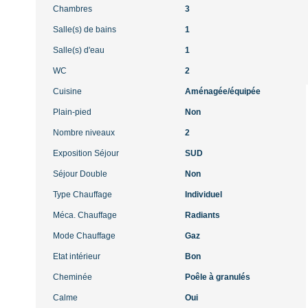
Chambres
3
Salle(s) de bains
1
Salle(s) d'eau
1
WC
2
Cuisine
Aménagée/équipée
Plain-pied
Non
Nombre niveaux
2
Exposition Séjour
SUD
Séjour Double
Non
Type Chauffage
Individuel
Méca. Chauffage
Radiants
Mode Chauffage
Gaz
Etat intérieur
Bon
Cheminée
Poêle à granulés
Calme
Oui