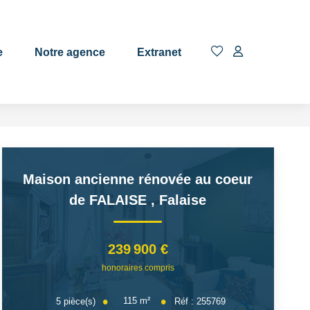
EN
e
Notre agence
Extranet
Maison ancienne rénovée au coeur
de FALAISE
,
Falaise
239 900 €
honoraires compris
115
m²
5
pièce(s)
Réf :
255769