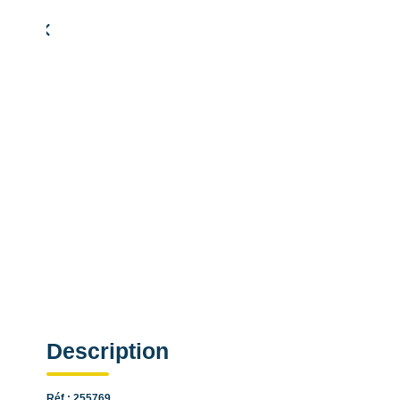
Simulation de remboursement :
1 197 €/mois
pendant 20 ans à 3% avec un apport de 23 990 €
Description
Réf : 255769