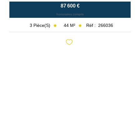
87 600 €
honoraires compris
44
M²
Réf :
266036
3
Pièce(s)