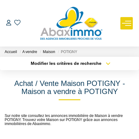
ESTIMER
ACHETER
Accueil
A vendre
Maison
POTIGNY
Modifier les critères de recherche
Type de transaction
Localisation
LOUER
Acheter
Localisation
Achat / Vente Maison POTIGNY -
Type de bien
GÉRER
Sélectionnez...
Surface min
Maison a vendre à POTIGNY
Plus de critères
Budget max
NOUS REJOINDRE
Sur notre site consultez les annonces immobilière de Maison à vendre
POTIGNY. Trouvez votre Maison sur POTIGNY grâce aux annonces
Créer une alerte
NOTRE AGENCE
immobilières de Abaximmo.