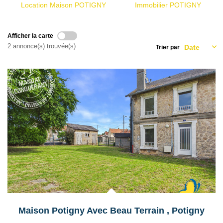
Qui Sommes Nous
Location Maison POTIGNY
Immobilier POTIGNY
Nous Contacter
Le Mandat Conquérant
Afficher la carte
2 annonce(s) trouvée(s)
Trier par
EXTRANET
Exclusif
EN
Maison Potigny Avec Beau Terrain
,
Potigny