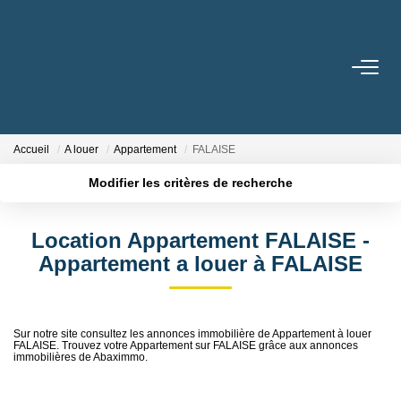
ESTIMER
ACHETER
Accueil
A louer
Appartement
FALAISE
Modifier les critères de recherche
LOUER
Localisation
Type de transaction
Surface min
Location Appartement FALAISE -
Type de bien
GÉRER
Appartement a louer à FALAISE
Plus de critères
Budget max
NOUS REJOINDRE
Créer une alerte
Sur notre site consultez les annonces immobilière de Appartement à louer
FALAISE. Trouvez votre Appartement sur FALAISE grâce aux annonces
NOTRE AGENCE
immobilières de Abaximmo.
Qui Sommes Nous