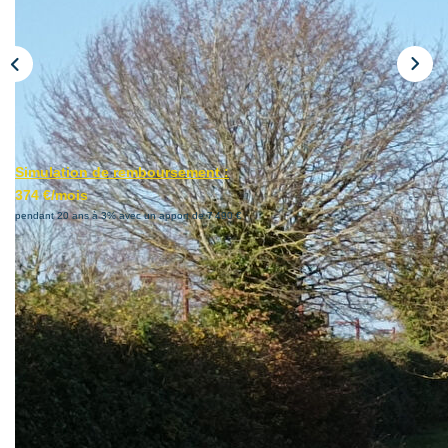
Nous Contacter
Le Mandat Conquérant
EXTRANET
Simulation de remboursement :
EN
374 €/mois
pendant 20 ans à 3% avec un apport de 7 490 €
Description
Réf : 255932-2
Ne manquez pas cette opportunité de construire votre
maison individuelle sur la commune de POTIGNY, hors
lotissement!