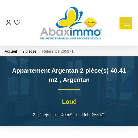
ESTIMER
ACHETER
Accueil
2 pièces
Référence 265971
LOUER
Appartement Argentan 2 pièce(s) 40.41
m2
,
Argentan
GÉRER
Loué
NOUS REJOINDRE
2
pièce(s)
•
40
m²
•
Réf : 265971
NOTRE AGENCE