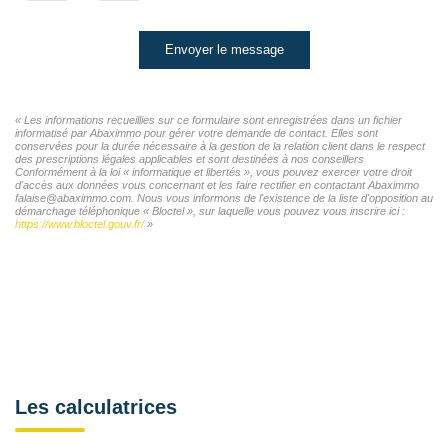
Envoyer le message
« Les informations recueillies sur ce formulaire sont enregistrées dans un fichier
informatisé par Abaximmo pour gérer votre demande de contact. Elles sont
conservées pour la durée nécessaire à la gestion de la relation client dans le respect
des prescriptions légales applicables et sont destinées à nos conseillers
Conformément à la loi « informatique et libertés », vous pouvez exercer votre droit
d'accès aux données vous concernant et les faire rectifier en contactant Abaximmo
falaise@abaximmo.com. Nous vous informons de l'existence de la liste d'opposition au
démarchage téléphonique « Bloctel », sur laquelle vous pouvez vous inscrire ici :
https://www.bloctel.gouv.fr/
»
Les calculatrices