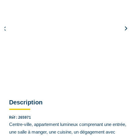
Qui Sommes Nous
Nous Contacter
Le Mandat Conquérant
EXTRANET
EN
Description
Réf : 265971
Centre-ville, appartement lumineux comprenant une entrée,
une salle à manger, une cuisine, un dégagement avec