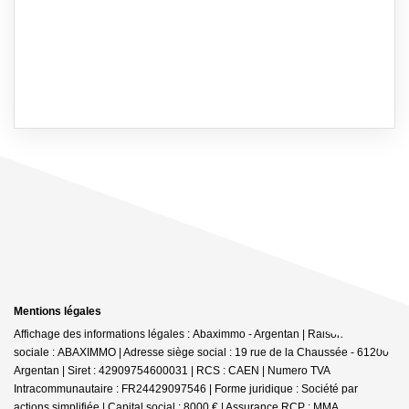
Mentions légales
Affichage des informations légales : Abaximmo - Argentan | Raison
sociale : ABAXIMMO | Adresse siège social : 19 rue de la Chaussée - 61200
Argentan | Siret : 42909754600031 | RCS : CAEN | Numero TVA
Intracommunautaire : FR24429097546 | Forme juridique : Société par
actions simplifiée | Capital social : 8000 € | Assurance RCP : MMA