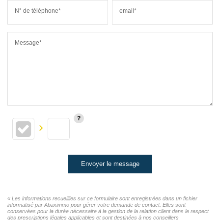
N° de téléphone*
email*
Message*
Envoyer le message
« Les informations recueillies sur ce formulaire sont enregistrées dans un fichier
informatisé par Abaximmo pour gérer votre demande de contact. Elles sont
conservées pour la durée nécessaire à la gestion de la relation client dans le respect
des prescriptions légales applicables et sont destinées à nos conseillers