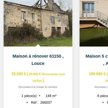
Maison à rénover 61150
,
Louce
,
A
30 000 €
|
199 900 €
24 000 €
Honoraires non
|
inclus
n
Honoraires à la charge du vendeur
Honoraires 
148
m²
1
pièce(s)
6
pièce
Réf :
266037