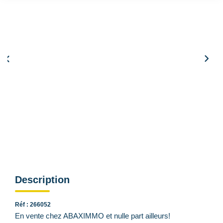
Qui Sommes Nous
Nous Contacter
Le Mandat Conquérant
EXTRANET
EN
Simulation de remboursement :
517 €/mois
pendant 20 ans à 3% avec un apport de 10 360 €
Description
Réf : 266052
En vente chez ABAXIMMO et nulle part ailleurs!