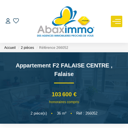
ESTIMER
ACHETER
Accueil
2 pièces
Référence 266052
LOUER
Appartement F2 FALAISE CENTRE
,
Falaise
GÉRER
103 600 €
NOUS REJOINDRE
honoraires compris
2
pièce(s)
•
36
m²
•
Réf : 266052
NOTRE AGENCE