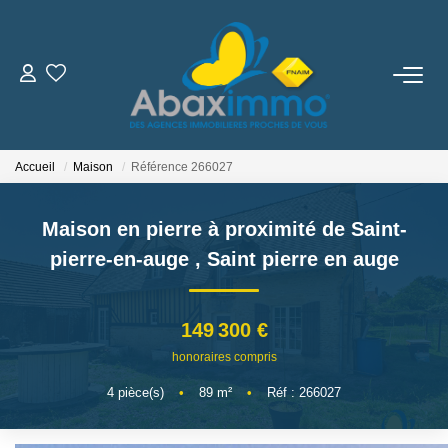
ESTIMER
ACHETER
Accueil
Maison
Référence 266027
LOUER
Maison en pierre à proximité de Saint-
pierre-en-auge
,
Saint pierre en auge
GÉRER
149 300 €
NOUS REJOINDRE
honoraires compris
4
pièce(s)
•
89
m²
•
Réf : 266027
NOTRE AGENCE
Qui Sommes Nous