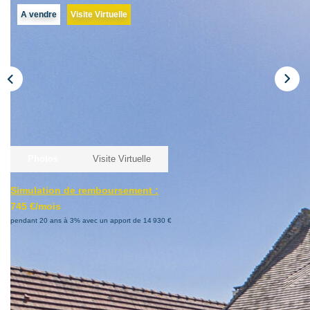
A vendre
Visite Virtuelle
Nous Contacter
Le Mandat Conquérant
EXTRANET
EN
Photos
Visite Virtuelle
Simulation de remboursement :
745 €/mois
pendant 20 ans à 3% avec un apport de 14 930 €
Description
Réf : 266027
À découvrir sur la commune de Lieury : maison de