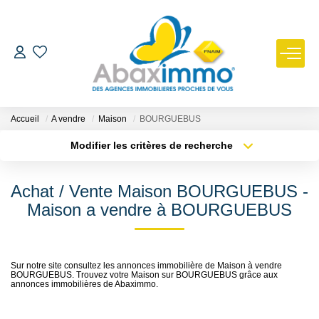
ESTIMER
ACHETER
Accueil
A vendre
Maison
BOURGUEBUS
Modifier les critères de recherche
Type de transaction
Localisation
LOUER
Acheter
Localisation
Achat / Vente Maison BOURGUEBUS -
Type de bien
GÉRER
Sélectionnez...
Surface min
Maison a vendre à BOURGUEBUS
Plus de critères
Budget max
NOUS REJOINDRE
Sur notre site consultez les annonces immobilière de Maison à vendre
BOURGUEBUS. Trouvez votre Maison sur BOURGUEBUS grâce aux
Créer une alerte
NOTRE AGENCE
annonces immobilières de Abaximmo.