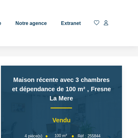
EN
e
Notre agence
Extranet
Maison récente avec 3 chambres
et dépendance de 100 m²
,
Fresne
La Mere
Vendu
100
m²
4
pièce(s)
Réf :
255844