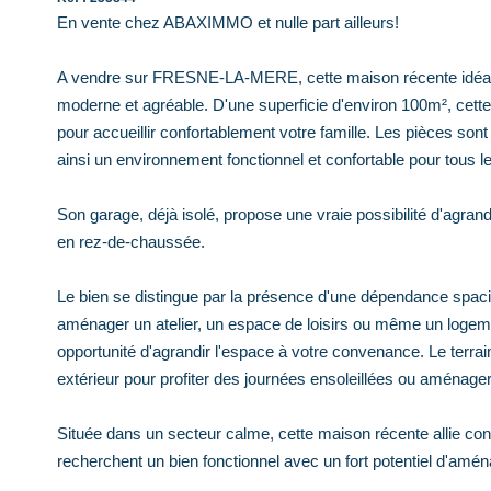
En vente chez ABAXIMMO et nulle part ailleurs!
A vendre sur FRESNE-LA-MERE, cette maison récente idéaleme
moderne et agréable. D'une superficie d'environ 100m², cett
pour accueillir confortablement votre famille. Les pièces so
ainsi un environnement fonctionnel et confortable pour tous l
Son garage, déjà isolé, propose une vraie possibilité d'agra
en rez-de-chaussée.
Le bien se distingue par la présence d'une dépendance spaci
aménager un atelier, un espace de loisirs ou même un logem
opportunité d'agrandir l'espace à votre convenance. Le terra
extérieur pour profiter des journées ensoleillées ou aménage
Située dans un secteur calme, cette maison récente allie confor
recherchent un bien fonctionnel avec un fort potentiel d'amé