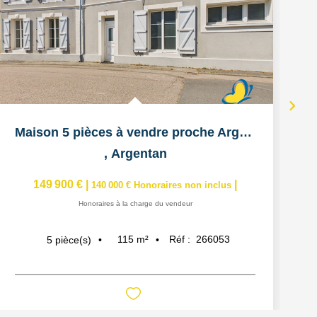
Maison 5 pièces à vendre proche Argentan 61200
,
Argentan
149 900 €
|
|
140 000 €
Honoraires non inclus
Honoraires à la charge du vendeur
115
m²
Réf :
266053
5
pièce(s)