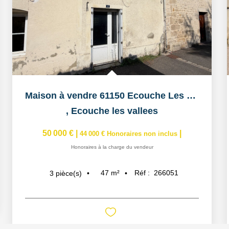
Maison à vendre 61150 Ecouche Les Vallees
,
Ecouche les vallees
50 000 €
|
|
44 000 €
Honoraires non inclus
Honoraires à la charge du vendeur
47
m²
Réf :
266051
3
pièce(s)