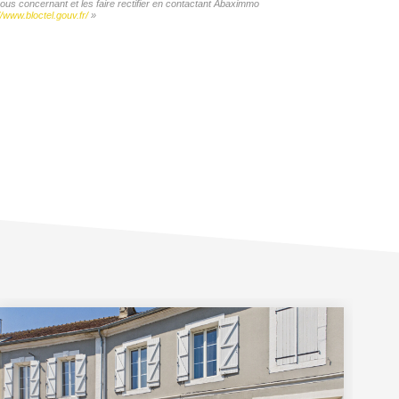
vous concernant et les faire rectifier en contactant Abaximmo
//www.bloctel.gouv.fr/
»