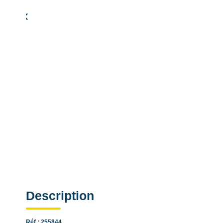
Simulation de remboursement :
1 073 €/mois
pendant 20 ans à 3% avec un apport de 21 500 €
Description
Réf : 255844