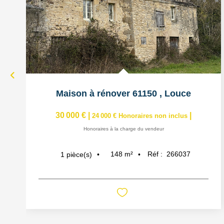
Maison à rénover 61150
,
Louce
30 000 €
|
|
24 000 €
Honoraires non inclus
Honoraires à la charge du vendeur
148
m²
Réf :
266037
1
pièce(s)