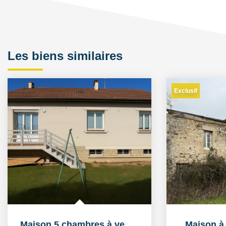
Les biens similaires
Exclusif
Maison 5 chambres à vendre 61200 Argentan
Maison à