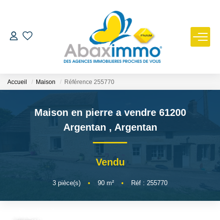
ESTIMER
ACHETER
Accueil
Maison
Référence 255770
LOUER
Maison en pierre a vendre 61200
Argentan
,
Argentan
GÉRER
Vendu
NOUS REJOINDRE
3
pièce(s)
•
90
m²
•
Réf : 255770
NOTRE AGENCE