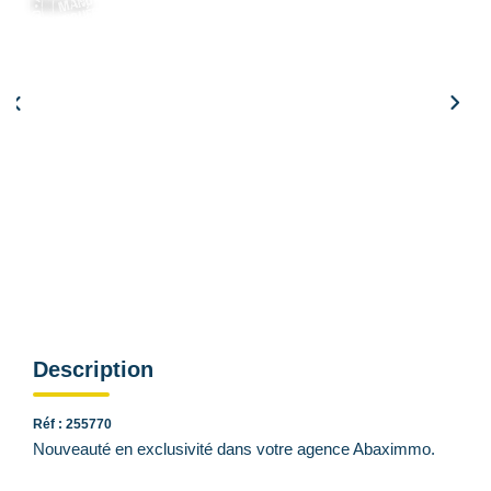
Qui Sommes Nous
Nouveau
Nous Contacter
Le Mandat Conquérant
EXTRANET
EN
Simulation de remboursement :
694 €/mois
pendant 20 ans à 3% avec un apport de 13 900 €
Description
Réf : 255770
Nouveauté en exclusivité dans votre agence Abaximmo.