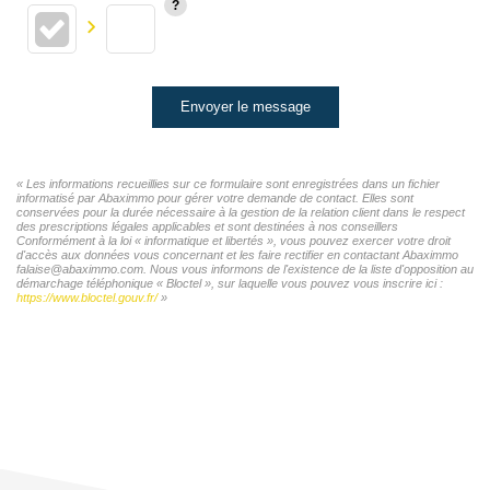
Envoyer le message
« Les informations recueillies sur ce formulaire sont enregistrées dans un fichier
informatisé par Abaximmo pour gérer votre demande de contact. Elles sont
conservées pour la durée nécessaire à la gestion de la relation client dans le respect
des prescriptions légales applicables et sont destinées à nos conseillers
Conformément à la loi « informatique et libertés », vous pouvez exercer votre droit
d'accès aux données vous concernant et les faire rectifier en contactant Abaximmo
falaise@abaximmo.com. Nous vous informons de l'existence de la liste d'opposition au
démarchage téléphonique « Bloctel », sur laquelle vous pouvez vous inscrire ici :
https://www.bloctel.gouv.fr/
»