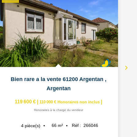
Bien rare a la vente 61200 Argentan
,
Argentan
119 600 €
|
|
110 000 €
Honoraires non inclus
Honoraires à la charge du vendeur
66
m²
Réf :
266046
4
pièce(s)