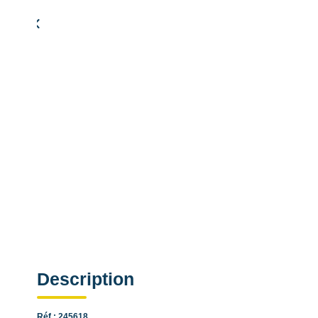
Simulation de remboursement :
1 343 €/mois
pendant 20 ans à 3% avec un apport de 26 900 €
Description
Réf : 245618