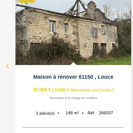
Maison à rénover 61150
,
Louce
30 000 €
|
|
24 000 €
Honoraires non inclus
Honoraires à la charge du vendeur
148
m²
Réf :
266037
1
pièce(s)