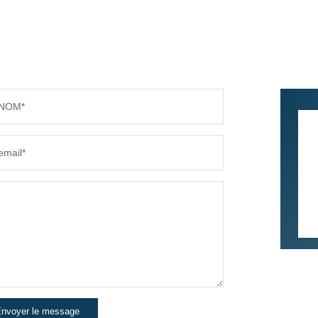
NOM*
email*
nvoyer le message