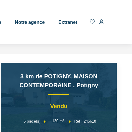
EN
e
Notre agence
Extranet
3 km de POTIGNY, MAISON
CONTEMPORAINE
,
Potigny
Vendu
130
m²
6
pièce(s)
Réf :
245618