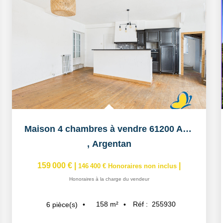
Maison 4 chambres à vendre 61200 Argentan
,
Argentan
159 000 €
|
|
146 400 €
Honoraires non inclus
Honoraires à la charge du vendeur
158
m²
Réf :
255930
6
pièce(s)