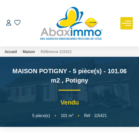
ESTIMER
ACHETER
Accueil
Maison
Référence 115421
LOUER
MAISON POTIGNY - 5 pièce(s) - 101.06
m2
,
Potigny
GÉRER
Vendu
NOUS REJOINDRE
5
pièce(s)
•
101
m²
•
Réf : 115421
NOTRE AGENCE