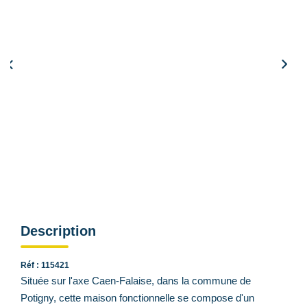
Qui Sommes Nous
Nous Contacter
Le Mandat Conquérant
EXTRANET
EN
Simulation de remboursement :
756 €/mois
pendant 20 ans à 3% avec un apport de 15 140 €
Description
Réf : 115421
Située sur l'axe Caen-Falaise, dans la commune de
Potigny, cette maison fonctionnelle se compose d'un