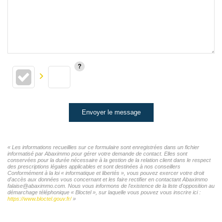
Envoyer le message
« Les informations recueillies sur ce formulaire sont enregistrées dans un fichier
informatisé par Abaximmo pour gérer votre demande de contact. Elles sont
conservées pour la durée nécessaire à la gestion de la relation client dans le respect
des prescriptions légales applicables et sont destinées à nos conseillers
Conformément à la loi « informatique et libertés », vous pouvez exercer votre droit
d'accès aux données vous concernant et les faire rectifier en contactant Abaximmo
falaise@abaximmo.com. Nous vous informons de l'existence de la liste d'opposition au
démarchage téléphonique « Bloctel », sur laquelle vous pouvez vous inscrire ici :
https://www.bloctel.gouv.fr/
»