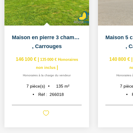
Maison en pierre 3 chambres à vendre
,
Carrouges
,
C
146 100 €
|
140 800 €
135 000 €
Honoraires
|
non inclus
n
Honoraires à la charge du vendeur
Honoraires 
135
m²
7
pièce(s)
7
pièce
Réf :
266018